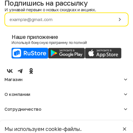
Подпишись на рассылку
И узнавай первым о новых скидках и акциях.
Имя
Фамилия
Наше приложение
Используй бонусную программу по полной!
E-mail
Пол
Мужской
Женский
Магазин
Согласие на получение чеков по электронной почте
Женское
О компании
Мужское
Аксессуары
О нас
Детское
Сотрудничество
Отзывы
Блог
Оптовикам
Вакансии
Помощь
Москва
Арендодателям
Магазины
Мы используем cookie-файлы.
Реклама