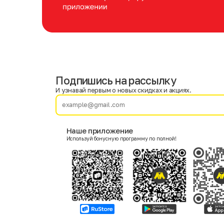
Подпишись на рассылку
Имя
Фамилия
И узнавай первым о новых скидках и акциях.
E-mail
Наше приложение
Используй бонусную программу по полной!
Пол
Мужской
Женский
Согласие на получение чеков по электронной почте