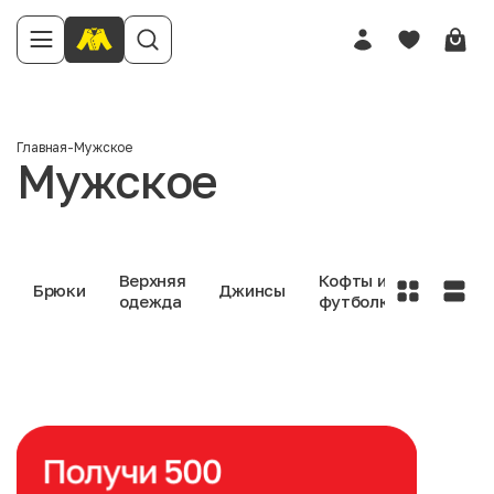
Главная
-
Мужское
Мужское
Верхняя
Кофты и
Нижне
Брюки
Джинсы
одежда
футболки
белье