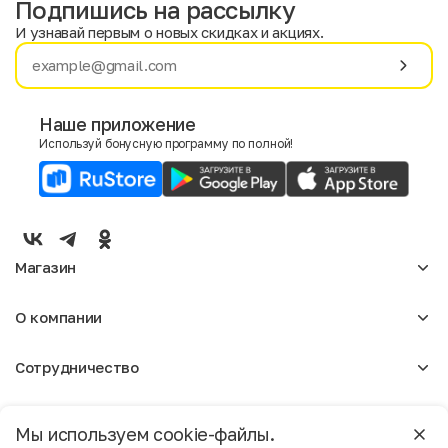
Подпишись на рассылку
И узнавай первым о новых скидках и акциях.
Имя
Фамилия
Наше приложение
Используй бонусную программу по полной!
E-mail
Пол
Мужской
Женский
Магазин
Согласие на получение чеков по электронной почте
Женское
О компании
Мужское
Аксессуары
О нас
Детское
Сотрудничество
Отзывы
Блог
Оптовикам
Вакансии
Помощь
Москва
Арендодателям
Магазины
Мы используем cookie-файлы.
Реклама