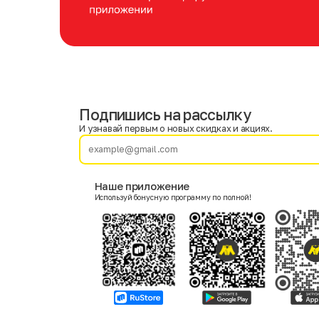
Подпишись на рассылку
Имя
Фамилия
И узнавай первым о новых скидках и акциях.
E-mail
Наше приложение
Используй бонусную программу по полной!
Пол
Мужской
Женский
Согласие на получение чеков по электронной почте