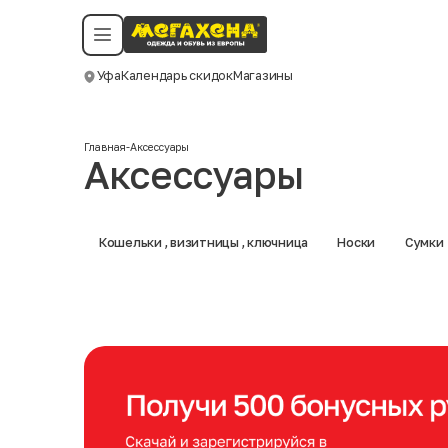
Условия пользования
Политика конфиденциальности
Смотреть все даты
©️ Мегахенд 2026. Все права защищены.
Уфа
Календарь скидок
Магазины
Москва
Главная
-
Аксессуары
Аксессуары
Кошельки , визитницы , ключница
Носки
Сумки