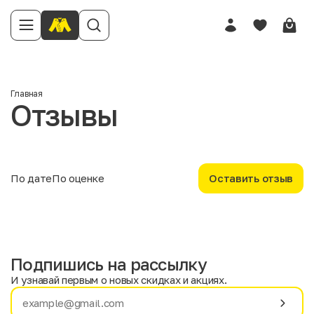
Имя
Главная
Отзывы
Телефон
Отзыв
По дате
По оценке
Оставить отзыв
Подпишись на рассылку
Твоя оценка
И узнавай первым о новых скидках и акциях.
Имя
Фамилия