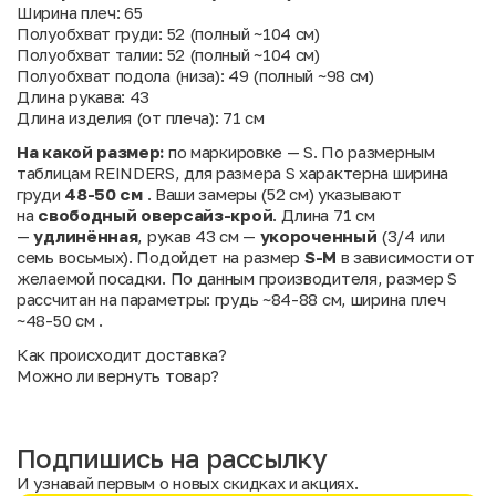
Ширина плеч: 65
Полуобхват груди: 52 (полный ~104 см)
Полуобхват талии: 52 (полный ~104 см)
Полуобхват подола (низа): 49 (полный ~98 см)
Длина рукава: 43
Длина изделия (от плеча): 71 см
На какой размер:
по маркировке — S. По размерным
таблицам REINDERS, для размера S характерна ширина
груди
48-50 см
. Ваши замеры (52 см) указывают
на
свободный оверсайз-крой
. Длина 71 см
—
удлинённая
, рукав 43 см —
укороченный
(3/4 или
семь восьмых). Подойдет на размер
S-M
в зависимости от
желаемой посадки. По данным производителя, размер S
рассчитан на параметры: грудь ~84-88 см, ширина плеч
~48-50 см .
Как происходит доставка?
Можно ли вернуть товар?
Подпишись на рассылку
И узнавай первым о новых скидках и акциях.