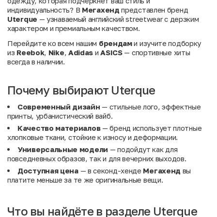
одежду, которая подчеркнет ваш стиль и
индивидуальность? В
Мегахенд
представлен бренд
Uterque
— узнаваемый английский streetwear с дерзким
характером и премиальным качеством.
Перейдите ко всем нашим
брендам
и изучите подборку
из
Reebok
,
Nike
,
Adidas
и
ASICS
— спортивные хиты
всегда в наличии.
Почему выбирают Uterque
Современный дизайн
— стильные лого, эффектные
принты, урбанистический вайб.
Качество материалов
— бренд использует плотные
хлопковые ткани, стойкие к износу и деформации.
Универсальные модели
— подойдут как для
повседневных образов, так и для вечерних выходов.
Доступная цена
— в секонд-хенде
Мегахенд
вы
платите меньше за те же оригинальные вещи.
Что вы найдёте в разделе Uterque