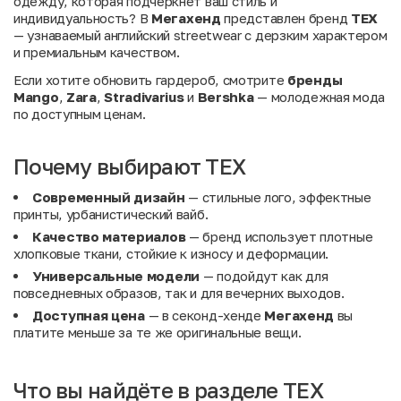
одежду, которая подчеркнет ваш стиль и
индивидуальность? В
Мегахенд
представлен бренд
TEX
— узнаваемый английский streetwear с дерзким характером
и премиальным качеством.
Если хотите обновить гардероб, смотрите
бренды
Mango
,
Zara
,
Stradivarius
и
Bershka
— молодежная мода
по доступным ценам.
Почему выбирают TEX
Современный дизайн
— стильные лого, эффектные
принты, урбанистический вайб.
Качество материалов
— бренд использует плотные
хлопковые ткани, стойкие к износу и деформации.
Универсальные модели
— подойдут как для
повседневных образов, так и для вечерних выходов.
Доступная цена
— в секонд-хенде
Мегахенд
вы
платите меньше за те же оригинальные вещи.
Что вы найдёте в разделе TEX