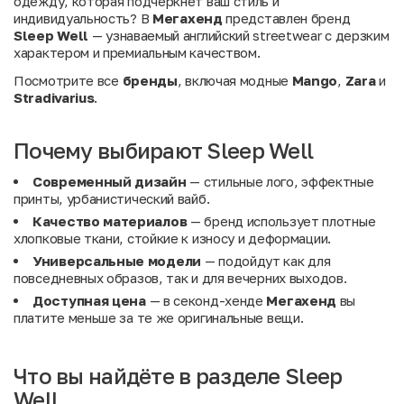
одежду, которая подчеркнет ваш стиль и
индивидуальность? В
Мегахенд
представлен бренд
Sleep Well
— узнаваемый английский streetwear с дерзким
характером и премиальным качеством.
Посмотрите все
бренды
, включая модные
Mango
,
Zara
и
Stradivarius
.
Почему выбирают Sleep Well
Современный дизайн
— стильные лого, эффектные
принты, урбанистический вайб.
Качество материалов
— бренд использует плотные
хлопковые ткани, стойкие к износу и деформации.
Универсальные модели
— подойдут как для
повседневных образов, так и для вечерних выходов.
Доступная цена
— в секонд-хенде
Мегахенд
вы
платите меньше за те же оригинальные вещи.
Что вы найдёте в разделе Sleep
Well