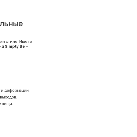
ильные
е и стиле. Ищете
енд
Simply Be
—
у и деформации.
 выходов.
е вещи.