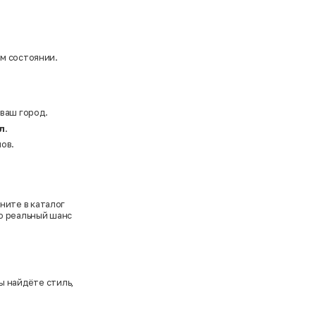
ом состоянии.
 ваш город.
л
.
ов.
ните в каталог
то реальный шанс
ы найдёте стиль,