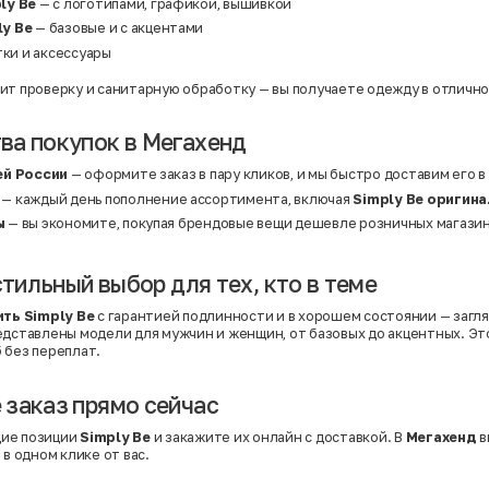
ly Be
— с логотипами, графикой, вышивкой
y Be
— базовые и с акцентами
тки и аксессуары
ит проверку и санитарную обработку — вы получаете одежду в отличн
а покупок в Мегахенд
ей России
— оформите заказ в пару кликов, и мы быстро доставим его в
— каждый день пополнение ассортимента, включая
Simply Be оригина
ы
— вы экономите, покупая брендовые вещи дешевле розничных магазин
стильный выбор для тех, кто в теме
ить Simply Be
с гарантией подлинности и в хорошем состоянии — загля
редставлены модели для мужчин и женщин, от базовых до акцентных. Э
 без переплат.
заказ прямо сейчас
ие позиции
Simply Be
и закажите их онлайн с доставкой. В
Мегахенд
в
 в одном клике от вас.