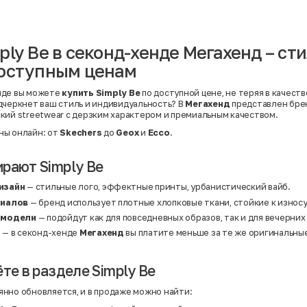
Вискоза | Нейлон
Вискоза | Полиэстер
й
Вискоза | Полиэстер | Хлопок
Вискоза | Эластан
ply Be в секонд-хенде Мегахенд – ст
Искусственная замша
ный
Кашемир
доступным ценам
Кашемир | Нейлон
й
Кашемир | Хлопок
Кашемир | Шерсть
нде вы можете
купить Simply Be
по доступной цене, не теряя в качеств
Лён
дчеркнет ваш стиль и индивидуальность? В
Мегахенд
представлен бр
й
Модал
кий streetwear с дерзким характером и премиальным качеством.
Натуральная замша
Натуральная кожа
ны онлайн: от
Skechers
до
Geox
и
Ecco
.
Нейлон
Полиэстер
рают Simply Be
Полиэстер | Спандекс
Полиэстер | Хлопок
Полиэстер | Экокожа
изайн
— стильные лого, эффектные принты, урбанистический вайб.
Полиэстер | Эластан
риалов
— бренд использует плотные хлопковые ткани, стойкие к износ
Сатин
Твид
 модели
— подойдут как для повседневных образов, так и для вечерних
Хлопок
а
— в секонд-хенде
Мегахенд
вы платите меньше за те же оригинальны
Хлопок | Эластан
Шёлк
Шёлк | Шерсть
те в разделе Simply Be
Шерсть
Экокожа
Эластан
нно обновляется, и в продаже можно найти: