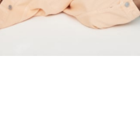
Материал
Акрил
Ангора
Ацетат
Бамбук
Бархат
Вельвет
Вискоза