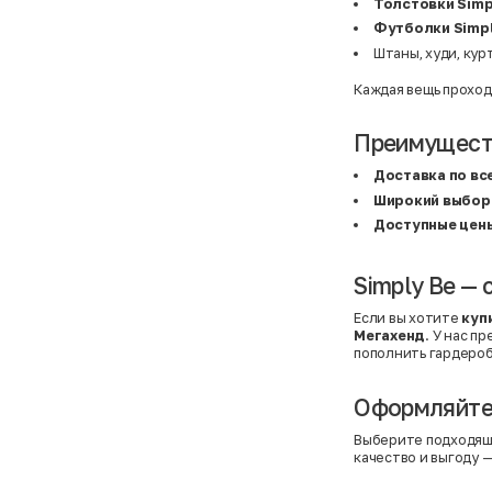
BF
41
Толстовки Simp
BF
42
Футболки Simpl
Bivolino
43
Штаны, худи, кур
Black Forest
44
Blind Date
44,5
Bogner
45
Каждая вещь проход
Bonita
46
Boohoo
48+
Brax
4XL
Преимуществ
British Knights
4XL
Bruno Banani
4XL
Доставка по вс
Buena Vista
5-7 лет
Широкий выбор
Bugatti
5XL
Burberry
5XL
Доступные цен
C&A
5XL
Calvin Klein
62 см (3 мес.)
Camel Active
68 см (6 мес.)
Simply Be — 
Camp David
6-9 мес.
Caprice
6XL
Если вы хотите
куп
Carhartt
6XL
Мегахенд
. У нас п
Carlo Colucci
6XL
пополнить гардероб
Cavori
80 см (12 мес.)
Champion
8-10 лет
Chloe
86 см (18 мес.)
Оформляйте 
Christian Berg
9-18 мес.
Ciao
98 см (3 года)
CityLine
L
Выберите подходящ
Claudio Conti
L
качество и выгоду —
CLOCKHAUSE
L/XL
&Co
L/XL