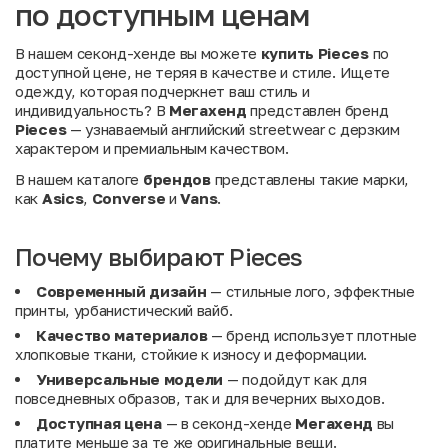
по доступным ценам
В нашем секонд-хенде вы можете
купить Pieces
по
доступной цене, не теряя в качестве и стиле. Ищете
одежду, которая подчеркнет ваш стиль и
индивидуальность? В
Мегахенд
представлен бренд
Pieces
— узнаваемый английский streetwear с дерзким
характером и премиальным качеством.
В нашем каталоге
брендов
представлены такие марки,
как
Asics
,
Converse
и
Vans
.
Почему выбирают Pieces
Современный дизайн
— стильные лого, эффектные
принты, урбанистический вайб.
Качество материалов
— бренд использует плотные
хлопковые ткани, стойкие к износу и деформации.
Универсальные модели
— подойдут как для
повседневных образов, так и для вечерних выходов.
Доступная цена
— в секонд-хенде
Мегахенд
вы
платите меньше за те же оригинальные вещи.