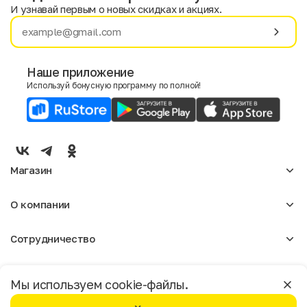
И узнавай первым о новых скидках и акциях.
Имя
Фамилия
Наше приложение
Используй бонусную программу по полной!
E-mail
Пол
Мужской
Женский
Магазин
Согласие на получение чеков по электронной почте
Женское
О компании
Мужское
Аксессуары
О нас
Детское
Сотрудничество
Отзывы
Блог
Оптовикам
Вакансии
Помощь
Москва
Арендодателям
Магазины
Мы используем cookie-файлы.
Реклама
Доставка и оплата
Бонусная программа