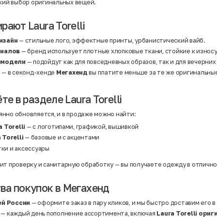
Нейлон
окий выбор оригинальных вещей.
Полиэстер
Полиэстер | Спандекс
Полиэстер | Хлопок
ают Laura Torelli
Полиэстер | Экокожа
Полиэстер | Эластан
изайн
— стильные лого, эффектные принты, урбанистический вайб.
Сатин
риалов
— бренд использует плотные хлопковые ткани, стойкие к износ
Твид
Хлопок
 модели
— подойдут как для повседневных образов, так и для вечерних
Хлопок | Эластан
а
— в секонд-хенде
Мегахенд
вы платите меньше за те же оригинальны
Шёлк
Шёлк | Шерсть
Шерсть
Экокожа
те в разделе Laura Torelli
Эластан
нно обновляется, и в продаже можно найти:
 Torelli
— с логотипами, графикой, вышивкой
Torelli
— базовые и с акцентами
тки и аксессуары
ит проверку и санитарную обработку — вы получаете одежду в отличн
а покупок в Мегахенд
ей России
— оформите заказ в пару кликов, и мы быстро доставим его в
— каждый день пополнение ассортимента, включая
Laura Torelli ориг