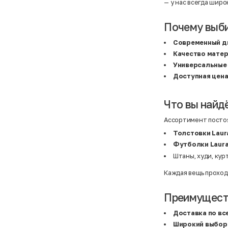
Atelier
31,5 (20 см)
— у нас всегда шир
Avalanche
34 (21,5 см)
AX Paris
3-5 лет
BALDESARINI
36
Почему выбир
BALLY
36,5
Banana Republic
37
Современный д
Barrel
37,5
Качество мате
Basefield
38
B&C Collection
38,5
Универсальные
Beck & Hersey
39
Доступная цен
Bench
39,5
Benetton
3XL
Ben Sherman
3XL
Bershka
3XL
Что вы найдё
Bexleys
3XS
Bexleys
40
Ассортимент постоя
BF
41
BF
42
Толстовки Laura
Bivolino
43
Футболки Laura 
Black Forest
44
Blind Date
44,5
Штаны, худи, кур
Bogner
45
Bonita
46
Каждая вещь проход
Boohoo
48+
Brax
4XL
British Knights
4XL
Преимуществ
Bruno Banani
4XL
Buena Vista
5-7 лет
Доставка по вс
Bugatti
5XL
Широкий выбор
Burberry
5XL