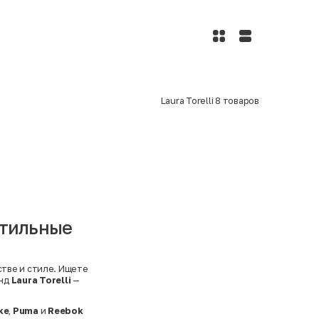
Laura Torelli
8
товаров
 стильные
стве и стиле. Ищете
енд
Laura Torelli
—
ke
,
Puma
и
Reebok