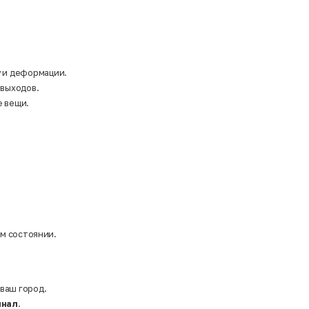
у и деформации.
 выходов.
е вещи.
ом состоянии.
 ваш город.
инал
.