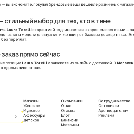
ы
— вы экономите, покупая брендовые вещи дешевле розничных магазин
i — стильный выбор для тех, кто в теме
ть Laura Torelli
с гарантией подлинности и в хорошем состоянии — за
редставлены модели для мужчин и женщин, от базовых до акцентных. Э
 без переплат.
заказ прямо сейчас
ие позиции
Laura Torelli
и закажите их онлайн с доставкой. В
Мегахен
 в одном клике от вас.
Магазин
О компании
Сотрудничество
Женское
О нас
Оптовикам
Мужское
Отзывы
Арендодателям
Аксессуары
Блог
Реклама
Детское
Вакансии
Магазины