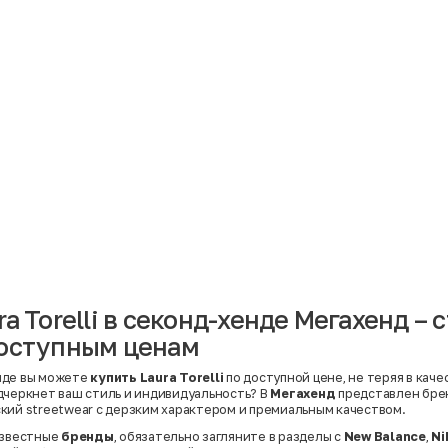
Материал
Акрил
Ангора
Ацетат
Бамбук
Бархат
Вельвет
Вискоза
Вискоза | Нейлон
Вискоза | Полиэстер
й
Вискоза | Полиэстер | Хлопок
Вискоза | Эластан
a Torelli в секонд-хенде Мегахенд –
Искусственная замша
ный
Кашемир
доступным ценам
Кашемир | Нейлон
й
Кашемир | Хлопок
Кашемир | Шерсть
нде вы можете
купить Laura Torelli
по доступной цене, не теряя в каче
Лён
дчеркнет ваш стиль и индивидуальность? В
Мегахенд
представлен бр
й
Модал
кий streetwear с дерзким характером и премиальным качеством.
Натуральная замша
Натуральная кожа
известные
бренды
, обязательно загляните в разделы с
New Balance
,
Ni