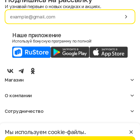
И узнавай первым о новых скидках и акциях.
Имя
Фамилия
Наше приложение
Используй бонусную программу по полной!
E-mail
Пол
Мужской
Женский
Магазин
Согласие на получение чеков по электронной почте
Женское
О компании
Мужское
Аксессуары
О нас
Детское
Сотрудничество
Отзывы
Блог
Оптовикам
Вакансии
Помощь
Москва
Арендодателям
Магазины
Мы используем cookie-файлы.
Реклама
Доставка и оплата
Бонусная программа