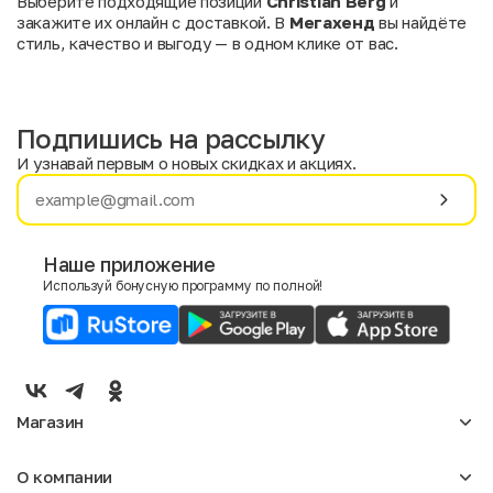
Выберите подходящие позиции
Christian Berg
и
закажите их онлайн с доставкой. В
Мегахенд
вы найдёте
стиль, качество и выгоду — в одном клике от вас.
Подпишись на рассылку
И узнавай первым о новых скидках и акциях.
Имя
Фамилия
Наше приложение
Используй бонусную программу по полной!
E-mail
Пол
Мужской
Женский
Магазин
Согласие на получение чеков по электронной почте
Женское
О компании
Мужское