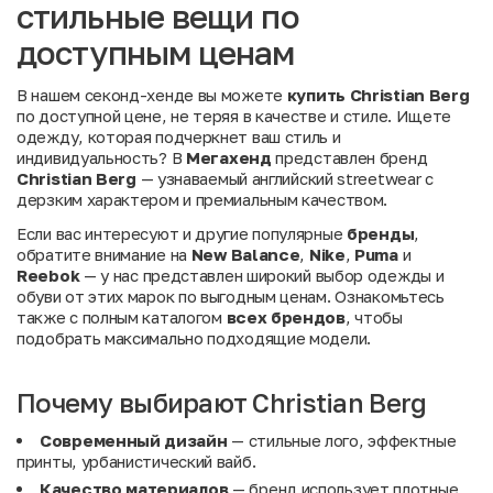
стильные вещи по
доступным ценам
В нашем секонд-хенде вы можете
купить Christian Berg
по доступной цене, не теряя в качестве и стиле. Ищете
одежду, которая подчеркнет ваш стиль и
индивидуальность? В
Мегахенд
представлен бренд
Christian Berg
— узнаваемый английский streetwear с
дерзким характером и премиальным качеством.
Если вас интересуют и другие популярные
бренды
,
обратите внимание на
New Balance
,
Nike
,
Puma
и
Reebok
— у нас представлен широкий выбор одежды и
обуви от этих марок по выгодным ценам. Ознакомьтесь
также с полным каталогом
всех брендов
, чтобы
подобрать максимально подходящие модели.
Почему выбирают Christian Berg
Современный дизайн
— стильные лого, эффектные
принты, урбанистический вайб.
Качество материалов
— бренд использует плотные