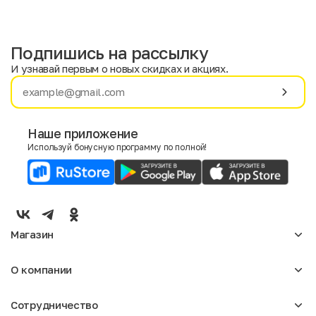
Подпишись на рассылку
И узнавай первым о новых скидках и акциях.
Имя
Фамилия
Наше приложение
Используй бонусную программу по полной!
E-mail
Пол
Мужской
Женский
Магазин
Согласие на получение чеков по электронной почте
Женское
О компании
Мужское
Аксессуары
О нас
Детское
Сотрудничество
Отзывы