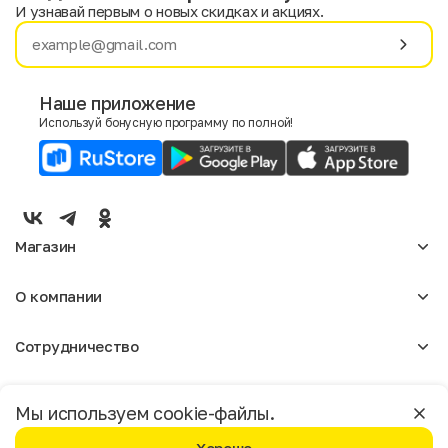
И узнавай первым о новых скидках и акциях.
Имя
Фамилия
Наше приложение
Используй бонусную программу по полной!
E-mail
Пол
Мужской
Женский
Магазин
Согласие на получение чеков по электронной почте
Женское
О компании
Мужское
Аксессуары
О нас
Детское
Сотрудничество
Отзывы
Блог
Оптовикам
Вакансии
Помощь
Москва
Арендодателям
Магазины
Мы используем cookie-файлы.
Реклама
Доставка и оплата
Бонусная программа
Условия пользования
Политика конфиденциальности