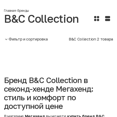
Главная
-
Бренды
B&C Collection
Фильтр и сортировка
B&C Collection
2
товара
Бренд B&C Collection в
секонд-хенде Мегахенд:
стиль и комфорт по
доступной цене
В магазине
Мегахенд
вы можете
купить бренд B&C