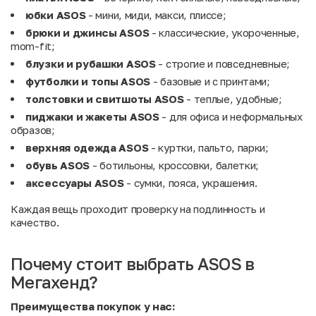
юбки ASOS
- мини, миди, макси, плиссе;
брюки и джинсы ASOS
- классические, укороченные,
mom-fit;
блузки и рубашки ASOS
- строгие и повседневные;
футболки и топы ASOS
- базовые и с принтами;
толстовки и свитшоты ASOS
- теплые, удобные;
пиджаки и жакеты ASOS
- для офиса и неформальных
образов;
верхняя одежда ASOS
- куртки, пальто, парки;
обувь ASOS
- ботильоны, кроссовки, балетки;
аксессуары ASOS
- сумки, пояса, украшения.
Каждая вещь проходит проверку на подлинность и
качество.
Почему стоит выбрать ASOS в
Мегахенд?
Преимущества покупок у нас: