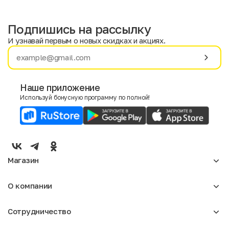
Подпишись на рассылку
И узнавай первым о новых скидках и акциях.
Имя
Фамилия
Наше приложение
Используй бонусную программу по полной!
E-mail
Пол
Мужской
Женский
Магазин
Согласие на получение чеков по электронной почте
Женское
О компании
Мужское
Аксессуары
О нас
Детское
Сотрудничество
Отзывы
Блог
Оптовикам