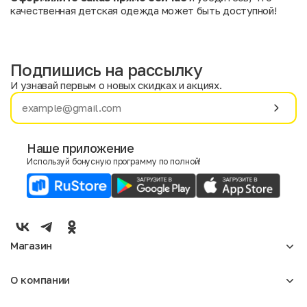
качественная детская одежда может быть доступной!
Подпишись на рассылку
И узнавай первым о новых скидках и акциях.
Имя
Фамилия
Наше приложение
Используй бонусную программу по полной!
E-mail
Пол
Мужской
Женский
Магазин
Согласие на получение чеков по электронной почте
Женское
О компании
Мужское
Аксессуары
О нас